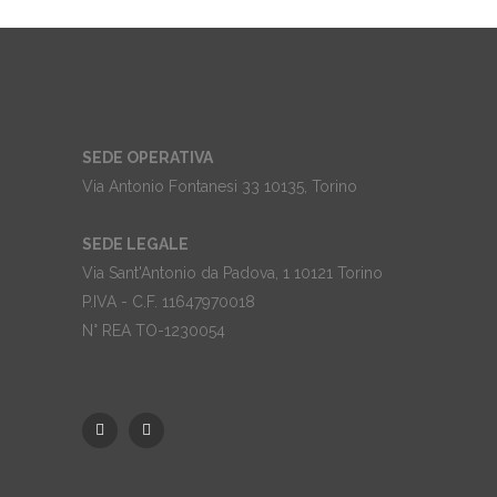
SEDE OPERATIVA
Via Antonio Fontanesi 33 10135, Torino
SEDE LEGALE
Via Sant'Antonio da Padova, 1 10121 Torino
P.IVA - C.F. 11647970018
N° REA TO-1230054