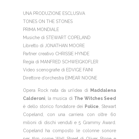
UNA PRODUZIONE ESCLUSIVA
TONES ON THE STONES
PRIMA MONDIALE
Musiche di STEWART COPELAND
Libretto di JONATHAN MOORE
Partner creativo CHRISSIE HYNDE
Regia di MANFRED SCHWEIGKOFLER
Video scenografie di EDVIGE FAINI
Direttore d’orchestra EIMEAR NOONE
Opera Rock nata da un’idea di
Maddalena
Calderoni
, la musica di
The Witches Seed
è dello storico fondatore dei
Police
,
Stewart
Copeland
, con una carriera con oltre 60
milioni di dischi venduti e 5 Grammy Award.
Copeland ha composto le colonne sonore
per film come Wall Street di Oliver Stone e