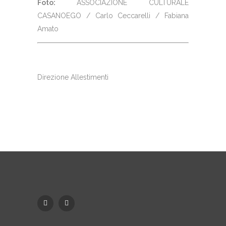
Foto:
ASSOCIAZIONE CULTURALE
CASANOEGO /
Carlo Ceccarelli
/
Fabiana
Amato
Direzione Allestimenti