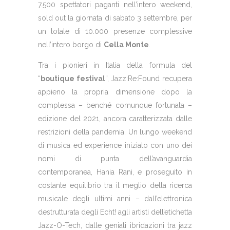
7.500 spettatori paganti nell’intero weekend,
sold out la giornata di sabato 3 settembre, per
un totale di 10.000 presenze complessive
nell’intero borgo di
Cella Monte
.
Tra i pionieri in Italia della formula del
“
boutique festival
”, Jazz:Re:Found recupera
appieno la propria dimensione dopo la
complessa – benché comunque fortunata –
edizione del 2021, ancora caratterizzata dalle
restrizioni della pandemia. Un lungo weekend
di musica ed experience iniziato con uno dei
nomi di punta dell’avanguardia
contemporanea,
Hania Rani
, e proseguito in
costante equilibrio tra il meglio della ricerca
musicale degli ultimi anni – dall’elettronica
destrutturata degli
Echt!
agli artisti dell’etichetta
Jazz-O-Tech
, dalle geniali ibridazioni tra jazz