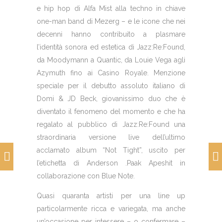
e hip hop di
Alfa Mist
alla techno in chiave
one-man band di
Mezerg
– e le icone che nei
decenni hanno contribuito a plasmare
l’identità sonora ed estetica di Jazz:Re:Found,
da
Moodymann
a
Quantic
, da
Louie Vega
agli
Azymuth
fino ai
Casino Royale
. Menzione
speciale per il debutto assoluto italiano di
Domi & JD Beck
, giovanissimo duo che è
diventato il fenomeno del momento e che ha
regalato al pubblico di Jazz:Re:Found una
straordinaria versione live dell’ultimo
acclamato album “Not Tight”, uscito per
l’etichetta di
Anderson .Paak
Apeshit
in
collaborazione con
Blue Note
.
Quasi quaranta artisti per una line up
particolarmente ricca e variegata, ma anche
un’occasione per intessere – o confermare –